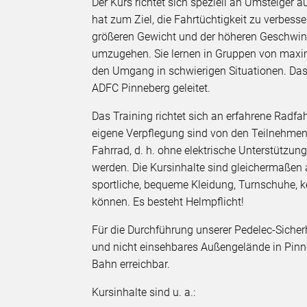
Der Kurs richtet sich speziell an Umsteiger a
hat zum Ziel, die Fahrtüchtigkeit zu verbes
größeren Gewicht und der höheren Geschwindi
umzugehen. Sie lernen in Gruppen von maxi
den Umgang in schwierigen Situationen. Das T
ADFC Pinneberg geleitet.
Das Training richtet sich an erfahrene Radf
eigene Verpflegung sind von den Teilnehmen
Fahrrad, d. h. ohne elektrische Unterstützu
werden. Die Kursinhalte sind gleichermaßen 
sportliche, bequeme Kleidung, Turnschuhe, k
können. Es besteht Helmpflicht!
Für die Durchführung unserer Pedelec-Sicherh
und nicht einsehbares Außengelände in Pinneb
Bahn erreichbar.
Kursinhalte sind u. a.: