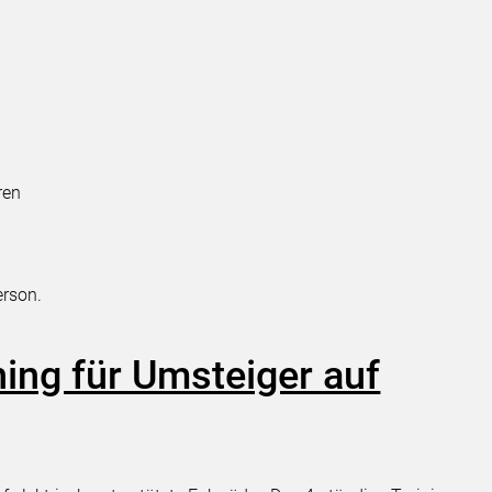
ren
erson.
ning für Umsteiger auf