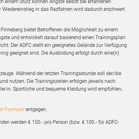
einem Sturz können Ängste selbst bei erfahrenen
 Wiedereinstieg in das Radfahren wird dadurch erschwert
Pinneberg bietet Betroffenen die Möglichkeit zu einem
ngste und entwickelt darauf basierend einen Trainingsplan
richt. Der ADFC stellt ein geeignetes Gelände zur Verfügung
ning geeignet sind. Die Ausbildung erfolgt durch eine(n)
hrzeuge. Während der letzten Trainingsstunde soll der/die
nd nutzen. Die Trainingszeiten erfolgen jeweils nach
ler:in. Sportliche und bequeme Kleidung wird empfohlen,
er Formular
entgegen.
nden werden € 150.- pro Person (bzw. € 100.- für ADFC-