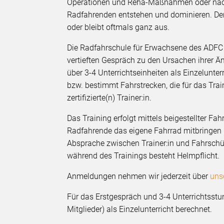
Operationen und Reha-Maßnahmen oder nach 
Radfahrenden entstehen und dominieren. Der
oder bleibt oftmals ganz aus.
Die Radfahrschule für Erwachsene des ADFC 
vertieften Gespräch zu den Ursachen ihrer Ä
über 3-4 Unterrichtseinheiten als Einzelunter
bzw. bestimmt Fahrstrecken, die für das Trai
zertifizierte(n) Trainer:in.
Das Training erfolgt mittels beigestellter Fa
Radfahrende das eigene Fahrrad mitbringen u
Absprache zwischen Trainer:in und Fahrschü
während des Trainings besteht Helmpflicht.
Anmeldungen nehmen wir jederzeit über
uns
Für das Erstgespräch und 3-4 Unterrichtsstu
Mitglieder) als Einzelunterricht berechnet.