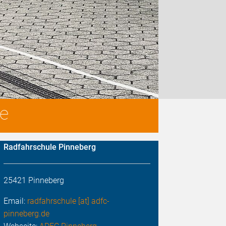
ne
Radfahrschule Pinneberg
25421 Pinneberg
Email:
radfahrschule [at] adfc-
pinneberg.de