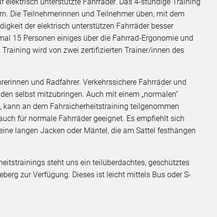
uf elektrisch unterstützte Fahrräder. Das 4-stündige Training
sern. Die Teilnehmerinnen und Teilnehmer üben, mit dem
gkeit der elektrisch unterstützen Fahrräder besser
mal 15 Personen einiges über die Fahrrad-Ergonomie und
raining wird von zwei zertifizierten Trainer/innen des
ahrerinnen und Radfahrer. Verkehrssichere Fahrräder und
den selbst mitzubringen. Auch mit einem „normalen“
ng, kann an dem Fahrsicherheitstraining teilgenommen
auch für normale Fahrräder geeignet. Es empfiehlt sich
eine langen Jacken oder Mäntel, die am Sattel festhängen
eitstrainings steht uns ein teilüberdachtes, geschütztes
erg zur Verfügung. Dieses ist leicht mittels Bus oder S-